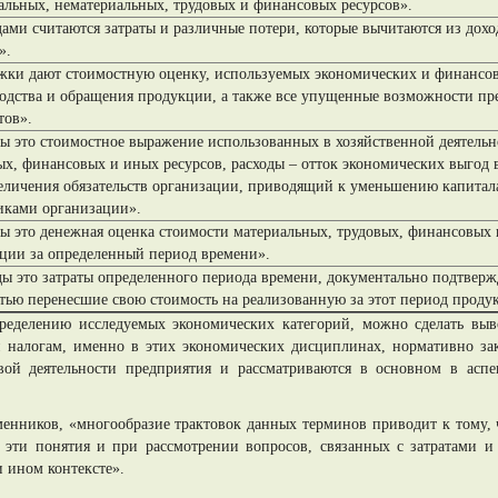
альных, нематериальных, трудовых и финансовых ресурсов».
дами считаются затраты и различные потери, которые вычитаются из дох
».
жки дают стоимостную оценку, используемых экономических и финансовы
одства и обращения продукции, а также все упущенные возможности пр
тов».
ты это стоимостное выражение использованных в хозяйственной деятельн
ых, финансовых и иных ресурсов, расходы – отток экономических выгод 
еличения обязательств организации, приводящий к уменьшению капитала
иками организации».
ты это денежная оценка стоимости материальных, трудовых, финансовых 
ции за определенный период времени».
ды это затраты определенного периода времени, документально подтвер
тью перенесшие свою стоимость на реализованную за этот период проду
ределению исследуемых экономических категорий, можно сделать выво
 налогам, именно в этих экономических дисциплинах, нормативно зак
вой деятельности предприятия и рассматриваются в основном в аспек
уменников, «многообразие трактовок данных терминов приводит к тому,
ь эти понятия и при рассмотрении вопросов, связанных с затратами и
 ином контексте».