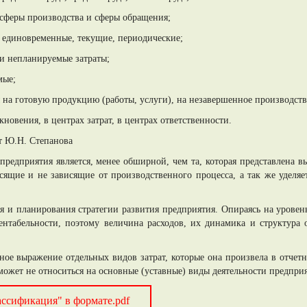
ы сферы производства и сферы обращения;
 единовременные, текущие, периодические;
и непланируемые затраты;
мые;
 на готовую продукцию (работы, услуги), на незавершенное производств
кновения, в центрах затрат, в центрах ответственности.
т Ю.Н. Степанова
редприятия является, менее обширной, чем та, которая представлена вы
исящие и не зависящие от производственного процесса, а так же удел
 и планирования стратегии развития предприятия. Опираясь на уровен
нтабельности, поэтому величина расходов, их динамика и структура 
ое выражение отдельных видов затрат, которые она произвела в отчетн
 может не относиться на основные (уставные) виды деятельности предпри
ассификация" в формате.pdf