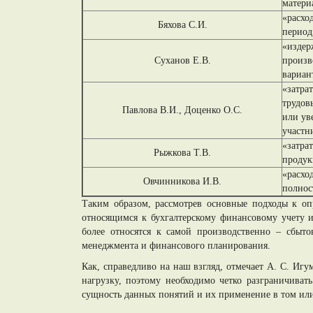
матери
«расхо
Бяхова С.И.
период
«издер
Суханов Е.В.
произв
вариан
«затра
трудов
Павлова В.И., Доценко О.С.
или ув
участн
«затра
Рыжкова Т.В.
продук
«расхо
Овчинникова И.В.
полнос
Таким образом, рассмотрев основные подходы к оп
относящимся к бухгалтерскому финансовому учету и
более относятся к самой производственно – сбыто
менеджмента и финансового планирования.
Как, справедливо на наш взгляд, отмечает А. С. Иг
нагрузку, поэтому необходимо четко разграничиват
сущность данных понятий и их применение в том или