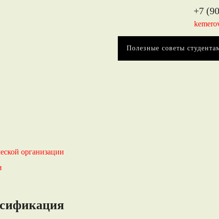
+7 (90
kemero
Полезные советы студента
ческой организации
и
ссификация