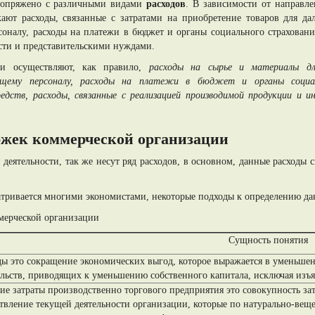
 сопряжено с различными видами
расходов
. В зависимости от направл
кают расходы, связанные с затратами на приобретение товаров для д
оналу, расходы на платежи в бюджет и органы социального страховани
ости и представительскими нуждами.
ти осуществляют, как правило,
расходы на сырье и материалы дл
ающему персоналу, расходы на платежи в бюджет и органы социа
едств, расходы, связанные с реализацией производимой продукции и и
ержек коммерческой организации
деятельности, так же несут ряд расходов, в основном, данные расходы 
атривается многими экономистами, некоторые подходы к определению да
ммерческой организации
Сущность понятия
ды это сокращение экономических выгод, которое выражается в уменьше
ельств, приводящих к уменьшению собственного капитала, исключая изъя
ие затраты производственно торгового предприятия это совокупность з
твление текущей деятельности организации, которые по натурально-вещ