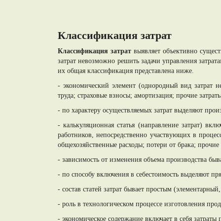
Классификация затрат
Классификация затрат
выявляет объективно сущест
затрат невозможно решить задачи управления затрат
их общая классификация представлена ниже.
- экономический элемент (однородный вид затрат не
труда; страховые взносы; амортизация; прочие затраты
- по характеру осуществляемых затрат выделяют прои
- калькуляционная статья (направление затрат) вкл
работников, непосредственно участвующих в процесс
общехозяйственные расходы; потери от брака; прочие
- зависимость от изменения объема производства быв
- по способу включения в себестоимость выделяют пр
- состав статей затрат бывает простым (элементарный
- роль в технологическом процессе изготовления пр
- экономическое содержание включает в себя затраты п