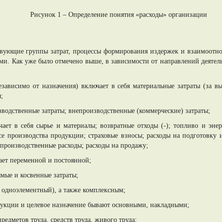
Рисунок 1 – Определение понятия «расходы» организации
вующие группы затрат, процессы формирования издержек и взаимоотн
ами. Как уже было отмечено выше, в зависимости от направлений деятел
зависимо от назначения) включает в себя материальные затраты (за вы
;
зводственные затраты; внепроизводственные (коммерческие) затраты;
ючает в себя сырье и материалы; возвратные отходы (-); топливо и эн
е производства продукции; страховые взносы; расходы на подготовку 
 производственные расходы; расходы на продажу;
ает переменной и постоянной;
ямые и косвенные затраты;
, одноэлементный), а также комплексным;
одукции и целевое назначение бывают основными, накладными;
редметов труда, средств труда, живого труда;