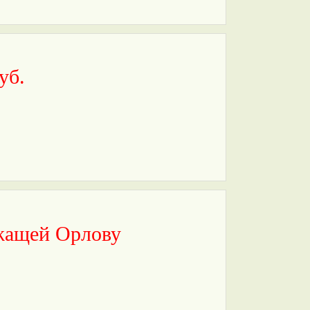
уб.
ежащей Орлову