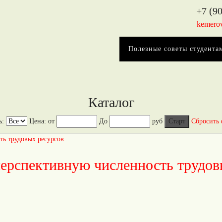
+7 (90
kemero
Полезные советы студента
Каталог
ь:
Цена:
от
До
руб
Сбросить 
перспективную численность трудов