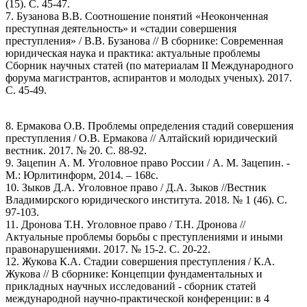
(15). С. 45-47.
7. Бузанова В.В. Соотношение понятий «Неоконченная
преступная деятельность» и «стадии совершения
преступления» / В.В. Бузанова // В сборнике: Современная
юридическая наука и практика: актуальные проблемы
Сборник научных статей (по материалам II Международного
форума магистрантов, аспирантов и молодых ученых). 2017.
С. 45-49.
8. Ермакова О.В. Проблемы определения стадий совершения
преступления / О.В. Ермакова // Алтайский юридический
вестник. 2017. № 20. С. 88-92.
9. Зацепин А. М. Уголовное право России / А. М. Зацепин. -
М.: Юрлитинформ, 2014. – 168с.
10. Зыков Д.А. Уголовное право / Д.А. Зыков //Вестник
Владимирского юридического института. 2018. № 1 (46). С.
97-103.
11. Дронова Т.Н. Уголовное право / Т.Н. Дронова //
Актуальные проблемы борьбы с преступлениями и иными
правонарушениями. 2017. № 15-2. С. 20-22.
12. Жукова К.А. Стадии совершения преступления / К.А.
Жукова // В сборнике: Концепции фундаментальных и
прикладных научных исследований - сборник статей
международной научно-практической конференции: в 4