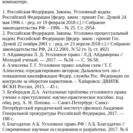
компьютере.
1. Российская Федерация. Законы. Уголовный кодекс
Российской Федерации [федер. закон : принят Гос. Думой 24
мая 1996 г. : ред. от 19 февраля 2018 г.] // Собрание
законодательства РФ. - 1996. - № 25. Ст. 2954.
2. Российская Федерация. Законы. Уголовно-процессуальный
кодекс Российской Федерации [федер. закон : принят Гос.
Думой 22 ноября 2001 г. : ред. от 23 апреля 2018 г.] // Собрание
законодательства РФ, 24.12.2001, N 52 (ч. I), ст. 4921
3. Айдамирова Л. Д. Уголовное право / Л.Д. Айдамирова //
Молодой ученый. — 2017. — №34. — С. 56-58.
4. Алексеева Т. Г. Уголовное право: альбом схем / Т. Г.
Алексеева; отредактировано автором; Дальневосточ. ин-т
повышения квалификации Федер. службы Рос. Федерации по
контролю за оборотом наркотиков. – Хабаровск: ДВИПК
ФСКН России, 2015. – 45 с.
5. Безбородов Д.А. Актуальные проблемы уголовного права:
учение о преступлении: научно-практическое пособие. под
общ. ред. А. Н. Попова. — Санкт-Петербург: Санкт-
Петербургский юридический институт (филиал) Академии
Генеральной прокуратуры Российской Федерации, 2017. —
188 с.
6. Благодатин А.Б. Уголовное право РФ / А.Б. Благодатин //
Современные научные исследования и разработки. 2017. № 6