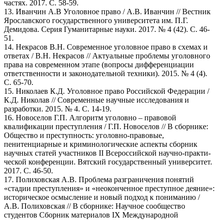
частях. 2017. С. 58-59.
13. Иванчин А.В Уголовное право / А.В. Иванчин // Вестник
Ярославского государственного университета им. П.Г.
Демидова. Серия Гуманитарные науки. 2017. № 4 (42). С. 46-
51.
14. Некрасов В.Н. Современное уголовное право в схемах и
ответах / В.Н. Некрасов // Актуальные проблемы уголовного
права на современном этапе (вопросы дифференциации
ответственности и законодательной техники). 2015. № 4 (4).
С. 65-70.
15. Николаев К.Д. Уголовное право Российской Федерации /
К.Д. Николав // Современные научные исследования и
разработки. 2015. № 4. С. 14-19.
16. Новоселов Г.П. Алгоритм уголовно – правовой
квалификации преступления / Г.П. Новоселов // В сборнике:
Общество и преступность: уголовно-правовые,
пенитенциарные и криминологические аспекты сборник
научных статей участников II Всероссийской научно-практи­
ческой конференции. Вятский государственный университет.
2017. С. 46-50.
17. Полиховская А.В. Проблема разграничения понятий
«стадии преступления» и «неоконченное преступное деяние»:
историческое осмысление и новый подход к пониманию /
А.В. Полиховская // В сборнике: Научное сообщество
студентов Сборник материалов IX Международной