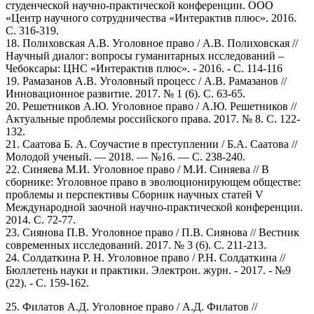
студенческой научно-практической конференции. ООО
«Центр научного сотрудничества «Интерактив плюс». 2016.
С. 316-319.
18. Полиховская А.В. Уголовное право / А.В. Полиховская //
Научный диалог: вопросы гуманитарных исследований –
Чебоксары: ЦНС «Интерактив плюс». - 2016. - С. 114-116
19. Рамазанов А.В. Уголовный процесс / А.В. Рамазанов //
Инновационное развитие. 2017. № 1 (6). С. 63-65.
20. Решетников А.Ю. Уголовное право / А.Ю. Решетников //
Актуальные проблемы российского права. 2017. № 8. С. 122-
132.
21. Саатова Б. А. Соучастие в преступлении / Б.А. Саатова //
Молодой ученый. — 2018. — №16. — С. 238-240.
22. Синяева М.И. Уголовное право / М.И. Синяева // В
сборнике: Уголовное право в эволюционирующем обществе:
проблемы и перспективы Сборник научных статей V
Международной заочной научно-практической конференции.
2014. С. 72-77.
23. Сиянова П.В. Уголовное право / П.В. Сиянова // Вестник
современных исследований. 2017. № 3 (6). С. 211-213.
24. Солдаткина Р. Н. Уголовное право / Р.Н. Солдаткина //
Бюллетень науки и практики. Электрон. журн. - 2017. - №9
(22). - С. 159-162.
25. Филатов А.Д. Уголовное право / А.Д. Филатов //