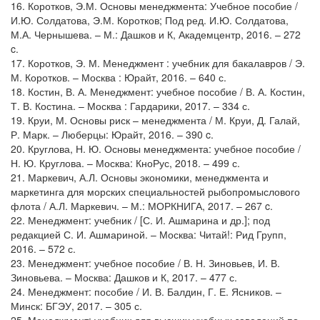
16. Коротков, Э.М. Основы менеджмента: Учебное пособие /
И.Ю. Солдатова, Э.М. Коротков; Под ред. И.Ю. Солдатова,
М.А. Чернышева. – М.: Дашков и К, Академцентр, 2016. – 272
c.
17. Коротков, Э. М. Менеджмент : учебник для бакалавров / Э.
М. Коротков. – Москва : Юрайт, 2016. – 640 с.
18. Костин, В. А. Менеджмент: учебное пособие / В. А. Костин,
Т. В. Костина. – Москва : Гардарики, 2017. – 334 с.
19. Круи, М. Основы риск – менеджмента / М. Круи, Д. Галай,
Р. Марк. – Люберцы: Юрайт, 2016. – 390 c.
20. Круглова, Н. Ю. Основы менеджмента: учебное пособие /
Н. Ю. Круглова. – Москва: КноРус, 2018. – 499 с.
21. Маркевич, А.Л. Основы экономики, менеджмента и
маркетинга для морских специальностей рыбопромыслового
флота / А.Л. Маркевич. – М.: МОРКНИГА, 2017. – 267 c.
22. Менеджмент: учебник / [С. И. Ашмарина и др.]; под
редакцией С. И. Ашмариной. – Москва: Читай!: Рид Групп,
2016. – 572 с.
23. Менеджмент: учебное пособие / В. Н. Зиновьев, И. В.
Зиновьева. – Москва: Дашков и К, 2017. – 477 с.
24. Менеджмент: пособие / И. В. Балдин, Г. Е. Ясников. –
Минск: БГЭУ, 2017. – 305 с.