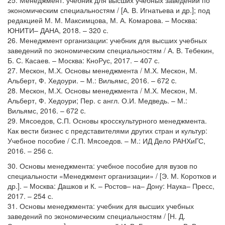
25. Менеджмент: учебник для высших учебных заведений по
экономическим специальностям / [А. В. Игнатьева и др.]; под
редакцией М. М. Максимцова, М. А. Комарова. – Москва:
ЮНИТИ– ДАНА, 2018. – 320 с.
26. Менеджмент организации: учебник для высших учебных
заведений по экономическим специальностям / А. В. Тебекин,
Б. С. Касаев. – Москва: КноРус, 2017. – 407 с.
27. Мескон, М.Х. Основы менеджмента / М.Х. Мескон, М.
Альберт, Ф. Хедоури. – М.: Вильямс, 2016. – 672 c.
28. Мескон, М.Х. Основы менеджмента / М.Х. Мескон, М.
Альберт, Ф. Хедоури; Пер. с англ. О.И. Медведь. – М.:
Вильямс, 2016. – 672 c.
29. Мясоедов, С.П. Основы кросскультурного менеджмента.
Как вести бизнес с представителями других стран и культур:
Учебное пособие / С.П. Мясоедов. – М.: ИД Дело РАНХиГС,
2016. – 256 c.
30. Основы менеджмента: учебное пособие для вузов по
специальности «Менеджмент организации» / [Э. М. Коротков и
др.]. – Москва: Дашков и К. – Ростов– на– Дону: Наука– Пресс,
2017. – 254 с.
31. Основы менеджмента: учебник для высших учебных
заведений по экономическим специальностям / [Н. Д.