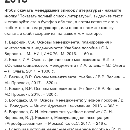
Чтобы
скачать менеджмент список литературы
- нажмите
кнопку "Показать полный список литературы", выделите текст
и скопируйте его в буффер обмена, а потом вставьте его в
любом текстовом редакторе, или просто нажмите кнопку
скачать и файл сохранится на вашем компьютере.
1. Баронин, С.А. Основы менеджмента, планирования и
контроллинга в недвижимости: Учебное пособие / С.А.
Баронин. – М.: НИЦ ИНФРА– М, 2016. – 160 c.
2. Бланк, И.А. Основы финансового менеджмента. В 2– х
т.Основы финансового менеджмента / И.А. Бланк. – М.: Омега
– Л, Эльга, 2017. – 1330 c.
3. Веснин, В.Р. Основы менеджмента: Учебник / В.Р. Веснин. –
М.: Проспект, 2017. – 320 c.
4. Веснин, В.Р. Основы менеджмента: Учебник / В.Р. Веснин. –
М.: Проспект, 2016. – 320 c.
5. Володько, В. Ф. Основы менеджмента: учебное пособие / В.
Ф. Володько. – Минск: Адукацыя і выхаванне, 2016. – 303 с.
6. Воропаев, С. Н. Менеджмент: учебное пособие / С. Н.
Воропаев, В. Д. Ермохин; Международная ассоциация
«Агрообразование». – Москва: КолосС, 2017. – 246 с.
7. Всеобщая история менеджмента: учебное пособие / [И. И.