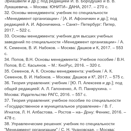
Эриашвили и др.]; под редакцией И. В. Бородушко и В. В.
Лукашевича. – Москва: ЮНИТИ– ДАНА, 2017. – 270 с.
32. Основы менеджмента: учебник по специальности
«Менеджмент организации» / [А. И. Афоничкин и др.]; под
редакцией А. И. Афоничкина. – Санкт– Петербург: Питер,
2017. – 522 с.
33. Основы менеджмента: учебник для высших учебных
заведений по специальности «Менеджмент организации» / А.
К. Семенов, В. И. Набоков. – Москва: Дашков и К, 2017. – 553
с.
34. Попов, В.Н. Основы менеджмента: Учебное пособие / В.Н.
Попов, В.С. Касьянов. – М.: КноРус, 2016. – 320 c.
35. Семенов, А. К. Основы менеджмента: учебник / А. К.
Семенов, В. И. Набоков. – Москва: Дашков и Кº, 2017. – 575 с.
36. Теория управления: учебник / [Ю. П. Алексеев и др.]; под
общей редакцией: А. Л. Гапоненко, А. П. Панкрухина. –
Москва: Издательство РАГС, 2016. – 557 с.
37. Теория управления: учебное пособие по специальности
«Государственное и муниципальное управление» / В. Г.
Игнатов, Л. Н. Албастова. – Ростов – на– Дону: Феникс, 2016. –
478 с.
38. Управленческие решения: учебник по специальности
"Менеджмент организации" / С. Н. Чудновская. – Москва: