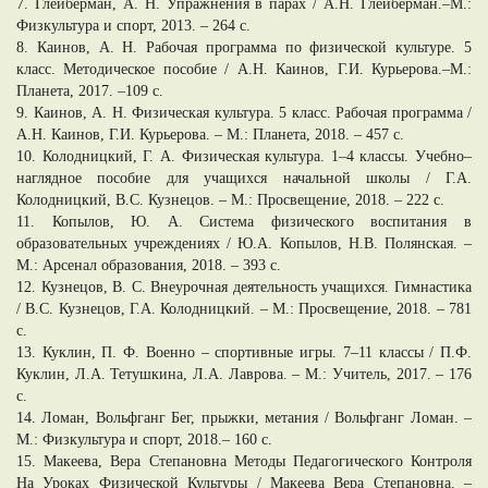
7. Глейберман, А. Н. Упражнения в парах / А.Н. Глейберман.–М.:
Физкультура и спорт, 2013. – 264 c.
8. Каинов, А. Н. Рабочая программа по физической культуре. 5
класс. Методическое пособие / А.Н. Каинов, Г.И. Курьерова.–М.:
Планета, 2017. –109 c.
9. Каинов, А. Н. Физическая культура. 5 класс. Рабочая программа /
А.Н. Каинов, Г.И. Курьерова. – М.: Планета, 2018. – 457 c.
10. Колодницкий, Г. А. Физическая культура. 1–4 классы. Учебно–
наглядное пособие для учащихся начальной школы / Г.А.
Колодницкий, В.С. Кузнецов. – М.: Просвещение, 2018. – 222 c.
11. Копылов, Ю. А. Система физического воспитания в
образовательных учреждениях / Ю.А. Копылов, Н.В. Полянская. –
М.: Арсенал образования, 2018. – 393 c.
12. Кузнецов, В. С. Внеурочная деятельность учащихся. Гимнастика
/ В.С. Кузнецов, Г.А. Колодницкий. – М.: Просвещение, 2018. – 781
c.
13. Куклин, П. Ф. Военно – спортивные игры. 7–11 классы / П.Ф.
Куклин, Л.А. Тетушкина, Л.А. Лаврова. – М.: Учитель, 2017. – 176
c.
14. Ломан, Вольфганг Бег, прыжки, метания / Вольфганг Ломан. –
М.: Физкультура и спорт, 2018.– 160 c.
15. Макеева, Вера Степановна Методы Педагогического Контроля
На Уроках Физической Культуры / Макеева Вера Степановна. –