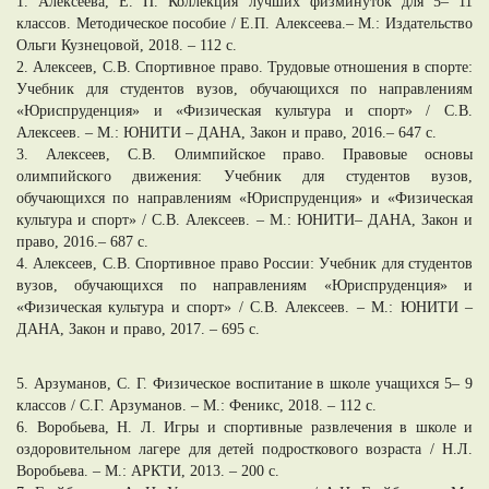
1. Алексеева, Е. П. Коллекция лучших физминуток для 5– 11
классов. Методическое пособие / Е.П. Алексеева.– М.: Издательство
Ольги Кузнецовой, 2018. – 112 c.
2. Алексеев, С.В. Спортивное право. Трудовые отношения в спорте:
Учебник для студентов вузов, обучающихся по направлениям
«Юриспруденция» и «Физическая культура и спорт» / С.В.
Алексеев. – М.: ЮНИТИ – ДАНА, Закон и право, 2016.– 647 c.
3. Алексеев, С.В. Олимпийское право. Правовые основы
олимпийского движения: Учебник для студентов вузов,
обучающихся по направлениям «Юриспруденция» и «Физическая
культура и спорт» / С.В. Алексеев. – М.: ЮНИТИ– ДАНА, Закон и
право, 2016.– 687 c.
4. Алексеев, С.В. Спортивное право России: Учебник для студентов
вузов, обучающихся по направлениям «Юриспруденция» и
«Физическая культура и спорт» / С.В. Алексеев. – М.: ЮНИТИ –
ДАНА, Закон и право, 2017. – 695 c.
5. Арзуманов, С. Г. Физическое воспитание в школе учащихся 5– 9
классов / С.Г. Арзуманов. – М.: Феникс, 2018. – 112 c.
6. Воробьева, Н. Л. Игры и спортивные развлечения в школе и
оздоровительном лагере для детей подросткового возраста / Н.Л.
Воробьева. – М.: АРКТИ, 2013. – 200 c.