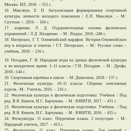
Москва: ИЛ, 2018. – 315 c.
16. Максачук, Е. П. Актуализация формирования спортивной
культуры личности молодого поколения / Е.П. Максачук. – М.:
Спутник +, 2016. – 104 c.
17. азаренко, Л. Д. Оздоровительные основы физических
упражнений / Л.Д. Назаренко. – М.: Владос, 2016.–240 c.
18. Питерских, Г. Т. Олимпийский марафон. История Олимпийских
игр в вопросах и ответах / Г.Т. Питерских. – М.: Русское слово –
учебник, 2018. – 216 c.
19. Погадаев, Г. И. Народные игры на уроках физической культуры
и во внеурочное время. 1–11 классы / Г.И. Погадаев. – М.: Дрофа,
2018.–144 c.
20. Спортивная аэробика в школе. – М.:Дивизион, 2018.– 137 c.
21. Физическая культура. 10–11 классы. Сборник элективных
курсов.–М.: Учитель, 2016. – 216 c.
22. Физическая культура и физическая подготовка: Учебник / Под
ред. В.Я. Кикотя, И.С. Барчукова. – М.: ЮНИТИ, 2017. – 431 c.
23. Физическая культура и физическая подготовка: Учебник. / Под
ред. В.Я. Кикотя, И.С. Барчукова. – М.: ЮНИТИ, 2016. – 435 c.
24. Физкультура. 11 класс. Поурочные планы. 2 полугодие. – М.:
Народный учитель, 2017. – 413 c.
25. Физкультура. 11 класс. Поурочные планы. Для занятий с