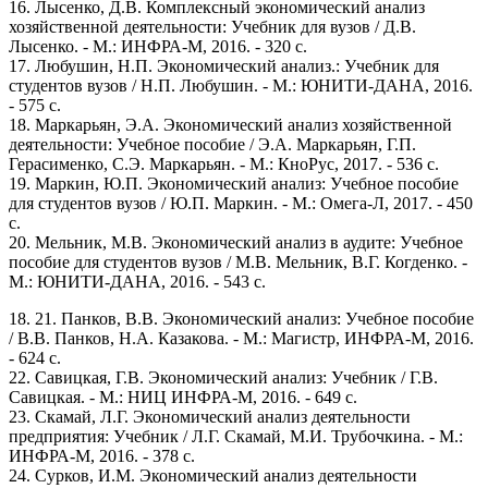
16. Лысенко, Д.В. Комплексный экономический анализ
хозяйственной деятельности: Учебник для вузов / Д.В.
Лысенко. - М.: ИНФРА-М, 2016. - 320 c.
17. Любушин, Н.П. Экономический анализ.: Учебник для
студентов вузов / Н.П. Любушин. - М.: ЮНИТИ-ДАНА, 2016.
- 575 c.
18. Маркарьян, Э.А. Экономический анализ хозяйственной
деятельности: Учебное пособие / Э.А. Маркарьян, Г.П.
Герасименко, С.Э. Маркарьян. - М.: КноРус, 2017. - 536 c.
19. Маркин, Ю.П. Экономический анализ: Учебное пособие
для студентов вузов / Ю.П. Маркин. - М.: Омега-Л, 2017. - 450
c.
20. Мельник, М.В. Экономический анализ в аудите: Учебное
пособие для студентов вузов / М.В. Мельник, В.Г. Когденко. -
М.: ЮНИТИ-ДАНА, 2016. - 543 c.
18. 21. Панков, В.В. Экономический анализ: Учебное пособие
/ В.В. Панков, Н.А. Казакова. - М.: Магистр, ИНФРА-М, 2016.
- 624 c.
22. Савицкая, Г.В. Экономический анализ: Учебник / Г.В.
Савицкая. - М.: НИЦ ИНФРА-М, 2016. - 649 c.
23. Скамай, Л.Г. Экономический анализ деятельности
предприятия: Учебник / Л.Г. Скамай, М.И. Трубочкина. - М.:
ИНФРА-М, 2016. - 378 c.
24. Сурков, И.М. Экономический анализ деятельности