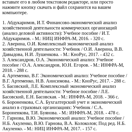
вставьте его в любом текстовом редакторе, или просто
нажмите кнопку скачать и файл сохранится на вашем
компьютере.
1. Абдукаримов, И.Т. Финансово-экономический анализ
хозяйственной деятельности коммерческих организаций
(анализ деловой активности): Учебное пособие / И.Т.
Абдукаримов. - М.: НИЦ ИНФРА-М, 2016. - 320 c.
2. Аверина, О.И. Комплексный экономический анализ
хозяйственной деятельности: Учебник / О.И. Аверина, В.В.
Давыдова, Н.И. Лушенкова. - М.: КноРус, 2017. - 432 c.
3. Александров, О.А. Экономический анализ: Учебное
пособие / О.А. Александров, Ю.Н. Егоров. - М.: ИНФРА-М,
2018. - 288 c.
4. Артеменко, В.Г. Экономический анализ: Учебное пособие /
В.Г. Артеменко, Н.В. Анисимова. - М.: КноРус, 2017. - 288 c.
5. Басовский, Л.Е. Комплексный экономический анализ
хозяйственной деятельности: Учебное пособие / Л.Е.
Басовский, Е.Н. Басовская. - М.: ИНФРА-М, 2018. - 366 c.
6. Бороненкова, С.А. Бухгалтерский учет и экономический
анализ в страховых организациях: Учебник / С.А.
Бороненкова, Т.И. Буянова. - М.: ИНФРА-М, 2018. - 478 c.
7. Гарнова, В.Ю. Экономический анализ: Учебное пособие /
Н.Б. Акуленко, В.Ю. Гарнова, В.А. Колоколов; Под ред. Н.Б.
Акуленко. - М.: НИЦ ИНФРА-М, 2017. - 157 c.