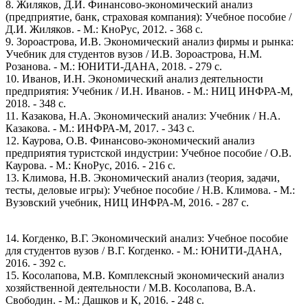
8. Жиляков, Д.И. Финансово-экономический анализ
(предприятие, банк, страховая компания): Учебное пособие /
Д.И. Жиляков. - М.: КноРус, 2012. - 368 c.
9. Зороастрова, И.В. Экономический анализ фирмы и рынка:
Учебник для студентов вузов / И.В. Зороастрова, Н.М.
Розанова. - М.: ЮНИТИ-ДАНА, 2018. - 279 c.
10. Иванов, И.Н. Экономический анализ деятельности
предприятия: Учебник / И.Н. Иванов. - М.: НИЦ ИНФРА-М,
2018. - 348 c.
11. Казакова, Н.А. Экономический анализ: Учебник / Н.А.
Казакова. - М.: ИНФРА-М, 2017. - 343 c.
12. Каурова, О.В. Финансово-экономический анализ
предприятия туристской индустрии: Учебное пособие / О.В.
Каурова. - М.: КноРус, 2016. - 216 c.
13. Климова, Н.В. Экономический анализ (теория, задачи,
тесты, деловые игры): Учебное пособие / Н.В. Климова. - М.:
Вузовский учебник, НИЦ ИНФРА-М, 2016. - 287 c.
14. Когденко, В.Г. Экономический анализ: Учебное пособие
для студентов вузов / В.Г. Когденко. - М.: ЮНИТИ-ДАНА,
2016. - 392 c.
15. Косолапова, М.В. Комплексный экономический анализ
хозяйственной деятельности / М.В. Косолапова, В.А.
Свободин. - М.: Дашков и К, 2016. - 248 c.