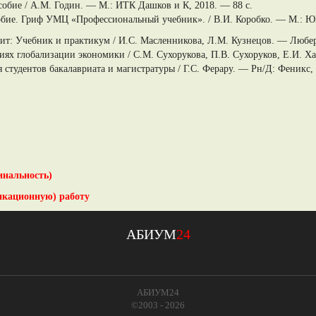
обие / А.М. Годин. — М.: ИТК Дашков и К, 2018. — 88 c.
собие. Гриф УМЦ «Профессиональный учебник». / В.И. Коробко. — М.: 
дит: Учебник и практикум / И.С. Масленникова, Л.М. Кузнецов. — Любер
ях глобализации экономики / С.М. Сухорукова, П.В. Сухоруков, Е.И. Ха
 студентов бакалавриата и магистратуры / Г.С. Ферару. — Рн/Д: Феникс, 
инальность)
икационную) работу
АБИУМ
24
АБИУМ24
©2003 - 2026