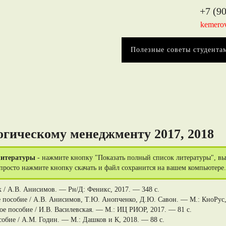
+7 (90
kemero
Полезные советы студента
гическому менеджменту 2017, 2018
литературы
- нажмите кнопку "Показать полный список литературы", выд
 просто нажмите кнопку скачать и файл сохранится на вашем компьютере.
 / А.В. Анисимов. — Рн/Д: Феникс, 2017. — 348 c.
 пособие / А.В. Анисимов, Т.Ю. Анопченко, Д.Ю. Савон. — М.: КноРус,
ое пособие / И.В. Василевская. — М.: ИЦ РИОР, 2017. — 81 c.
обие / А.М. Годин. — М.: Дашков и К, 2018. — 88 c.