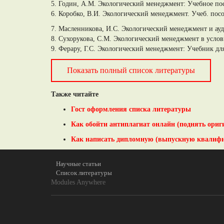
5. Годин, А.М. Экологический менеджмент: Учебное пос
6. Коробко, В.И. Экологический менеджмент. Учеб. по
7. Масленникова, И.С. Экологический менеджмент и ау
8. Сухорукова, С.М. Экологический менеджмент в услови
9. Ферару, Г.С. Экологический менеджмент: Учебник для
Показать полный список литературы
Также читайте
Гост оформления списка литературы
Как обойти антиплагиат онлайн (поднять ориг
Как написать дипломную (выпускную квалиф
Научные статьи
Список литературы
Modules Anywhere