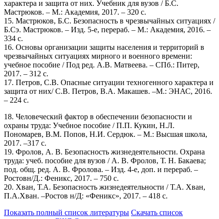
характера и защита от них. Учебник для вузов / Б.С.
Мастрюков. – М.: Академия, 2017. – 320 с.
15. Мастрюков, Б.С. Безопасность в чрезвычайных ситуациях /
Б.Сэ. Мастрюков. – Изд. 5-е, перераб. – М.: Академия, 2016. –
334 с.
16. Основы организации защиты населения и территорий в
чрезвычайных ситуациях мирного и военного времени:
учебное пособие / Под ред. А.В. Матвеева. – СПб.: Питер,
2017. – 312 с.
17. Петров, С.В. Опасные ситуации техногенного характера и
защита от них/ С.В. Петров, В.А. Макашев. –М.: ЭНАС, 2016.
– 224 с.
18. Человеческий фактор в обеспечении безопасности и
охраны труда: Учебное пособие / П.П. Кукин, Н.Л.
Пономарев, В.М. Попов, Н.И. Сердюк. – М.: Высшая школа,
2017. –317 с.
19. Фролов, А. В. Безопасность жизнедеятельности. Охрана
труда: учеб. пособие для вузов / А. В. Фролов, Т. Н. Бакаева;
под. общ. ред. А. В. Фролова. – Изд. 4-е, доп. и перераб. –
Ростовн/Д.: Феникс, 2017. – 750 с.
20. Хван, Т.А. Безопасность жизнедеятельности / Т.А. Хван,
П.А.Хван. –Ростов н/Д: «Феникс», 2017. – 418 с.
Показать полный список литературы
Скачать список