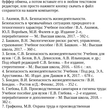
буффер обмена, а потом вставьте его в любом текстовом
редакторе, или просто нажмите кнопку скачать и файл
сохранится на вашем компьютере.
1. Акимов, В.А. Безопасность жизнедеятельности.
Безопасность в чрезвычайных ситуациях природного и
техногенного характера: Учебное пособие / В.А. Акимов,
Ю.Л. Воробьев, М.И. Фалеев и др. Издание 2–е,
переработанное — М.: Высшая школа, 2017. – 592 с.
2. Башкин, В.Н. Экологические риски: расчет, управление,
страхование: Учебное пособие / В.Н. Башкин. – М.: Высшая
школа, 2017. – 360 с.
3. Белов, С.В. Безопасность жизнедеятельности: Учебник для
вузов / С.В. Белов, В.А. Девисилов, А.В. Ильницкая, и др.;
Под общей редакцией С.В. Белова. – 8-е издание,
стереотипное – М.: Высшая школа, 2016. – 616 с. : ил.
4. Безопасность жизнедеятельности: Учебник / Под ред. Э.А.
Арустамова.- М.: Издат. дом Дашков и К, 2017. – 678 с.
5. Бондин, В.И. Безопасность жизнедеятельности / В.И.
Бондин. – Ростов и/Д.: Феникс, 2016. – 352 с.
6. Глебова, Е.В. Производственная санитария и гигиена труда:
Учебное пособие для вузов / Е.В. Глебова. – 2–е издание,
переработанное и дополненное – М: Высшая школа, 2018. –
382 с.
7. Графкина, М.В. Охрана труда и производственная