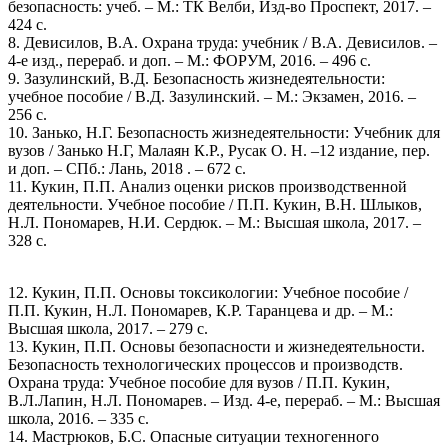
безопасность: учеб. – М.: ТК Велби, Изд-во Проспект, 2017. –
424 с.
8. Девисилов, В.А. Охрана труда: учебник / В.А. Девисилов. –
4-е изд., перераб. и доп. – М.: ФОРУМ, 2016. – 496 с.
9. Зазулинский, В.Д. Безопасность жизнедеятельности:
учебное пособие / В.Д. Зазулинский. – М.: Экзамен, 2016. –
256 с.
10. Занько, Н.Г. Безопасность жизнедеятельности: Учебник для
вузов / Занько Н.Г, Малаян К.Р., Русак О. Н. –12 издание, пер.
и доп. – СПб.: Лань, 2018 . – 672 с.
11. Кукин, П.П. Анализ оценки рисков производственной
деятельности. Учебное пособие / П.П. Кукин, В.Н. Шлыков,
Н.Л. Пономарев, Н.И. Сердюк. – М.: Высшая школа, 2017. –
328 с.
12. Кукин, П.П. Основы токсикологии: Учебное пособие /
П.П. Кукин, Н.Л. Пономарев, К.Р. Таранцева и др. – М.:
Высшая школа, 2017. – 279 с.
13. Кукин, П.П. Основы безопасности и жизнедеятельности.
Безопасность технологических процессов и производств.
Охрана труда: Учебное пособие для вузов / П.П. Кукин,
В.Л.Лапин, Н.Л. Пономарев. – Изд. 4-е, перераб. – М.: Высшая
школа, 2016. – 335 с.
14. Мастрюков, Б.С. Опасные ситуации техногенного