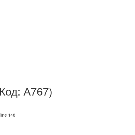
(Код:
А767
)
line 148